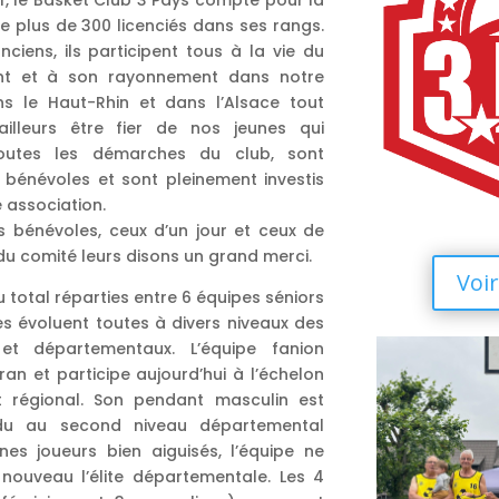
f, le Basket Club 3 Pays compte pour la
 plus de 300 licenciés dans ses rangs.
ciens, ils participent tous à la vie du
nt et à son rayonnement dans notre
s le Haut-Rhin et dans l’Alsace tout
ailleurs être fier de nos jeunes qui
toutes les démarches du club, sont
bénévoles et sont pleinement investis
 association.
s bénévoles, ceux d’un jour et ceux de
 du comité leurs disons un grand merci.
Voir
total réparties entre 6 équipes séniors
les évoluent toutes à divers niveaux des
et départementaux. L’équipe fanion
an et participe aujourd’hui à l’échelon
t régional. Son pendant masculin est
du au second niveau départemental
es joueurs bien aiguisés, l’équipe ne
nouveau l’élite départementale. Les 4