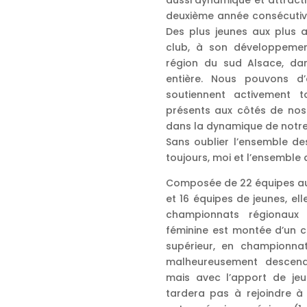
aussi dynamique et attracti
deuxième année consécutive
Des plus jeunes aux plus an
club, à son développeme
région du sud Alsace, dan
entière. Nous pouvons d’
soutiennent activement 
présents aux côtés de nos 
dans la dynamique de notre
Sans oublier l’ensemble de
toujours, moi et l’ensemble
Composée de 22 équipes au 
et 16 équipes de jeunes, el
championnats régionaux 
féminine est montée d’un cr
supérieur, en championna
malheureusement descen
mais avec l’apport de jeun
tardera pas à rejoindre à 