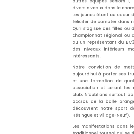
autres équipes séniors (1
divers niveaux dans le cha
Les jeunes étant au coeur 
féliciter de compter dans n
Qu’il s’agisse des filles ou
championnat régional ou 
ou un représentant du BC3P
des niveaux inférieurs m
intéressants.
Notre conviction de me
aujourd’hui à porter ses fru
et une formation de qualit
association et seront les 
club. N’oublions surtout pa
accros de la balle orang
découvrent notre sport da
Hésingue et Village-Neuf).
Les manifestations dans le
traditionnel tournoi qui se 