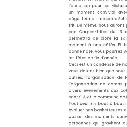
l’occasion pour les Michel
un moment convivial avec
déguster nos fameux « Schn
frit. De même, nous aurons p
end Carpes-frites du 13 
permettra de clore la sa
moment à nos côtés. Et bi
bonne note, vous pourrez v
les fêtes de fin d’année.
Ceci est un condensé de no
vous doutez bien que nous 
autres, l’organisation de 
l’organisation de camps p
divers évènements aux côt
sont SLA et la commune de 
Tout ceci mis bout à bout no
évoluer nos basketteuses et 
passer des moments convi
personnes qui gravitent au