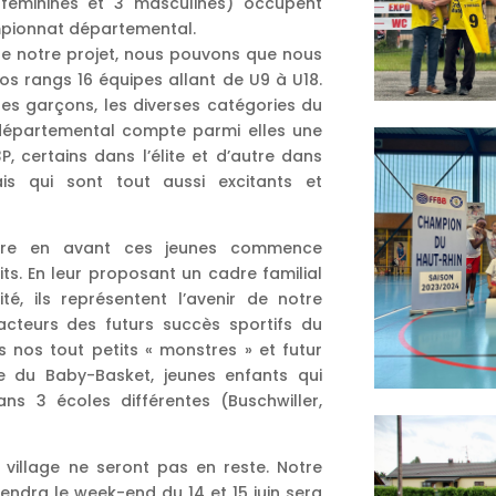
 féminines et 3 masculines) occupent
mpionnat départemental.
de notre projet, nous pouvons que nous
os rangs 16 équipes allant de U9 à U18.
 des garçons, les diverses catégories du
départemental compte parmi elles une
, certains dans l’élite et d’autre dans
ais qui sont tout aussi excitants et
ttre en avant ces jeunes commence
its. En leur proposant un cadre familial
é, ils représentent l’avenir de notre
acteurs des futurs succès sportifs du
s nos tout petits « monstres » et futur
e du Baby-Basket, jeunes enfants qui
ns 3 écoles différentes (Buschwiller,
 village ne seront pas en reste. Notre
tiendra le week-end du 14 et 15 juin sera