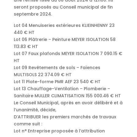
une remise fixée au 08 août 2024 à 12h00. Ils
seront proposés au Conseil municipal de fin
septembre 2024.
Lot 04 Menuiseries extérieures KLIEINHENNY 23
440 € HT
Lot 06 Plâtrerie – Peinture MEYER ISOLATION 58
113.83 € HT
Lot 07 Faux plafonds MEYER ISOLATION 7 090.15 €
HT
Lot 09 Revêtements de sols – Faïences
MULTISOLS 22 374.09 € HT
Lot 11 Plate-forme PMR AEF 23 540 € HT
Lot 13 Chauffage–Ventilation – Plomberie –
Sanitaire MULLER CLIMATISATION 155 000.46 € HT
Le Conseil Municipal, après en avoir délibéré et à
l’unanimité, décide,
D’ATTRIBUER les premiers marchés de travaux
comme suit :
Lot n° Entreprise proposée à l’attribution