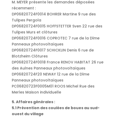
M. MEYER présente les demandes déposées
récemment :
DP06820724F0014 BOHRER Martine 9 rue des
Tulipes Pergola
DP06820724F0015 HOFFSTETTER Sven 22 rue des
Tulipes Murs et clôtures
DP06820724F0016 COPROTEC 7 rue de la Dîme
Panneaux photovoltaïques
DP06820724F0017 SCHICKLIN Denis 6 rue de
Blotzheim Clôtures
DP06820724F0018 France RENOV HABITAT 26 rue
des Aulnes Panneaux photovoltaïques
DP06820724F20 NEWAY 12 rue de la Dîme
Panneaux photovoltaïques
PC06820723F0005M01 ROOS Michel Rue des
Merles Maison individuelle
5. Affaires générales :
5.1 Prévention des coulées de boues au sud-
ouest du village